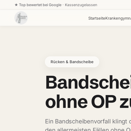
★ Top bewertet bei Google
· Kassenzugelassen
Startseite
Krankengymna
Rücken & Bandscheibe
Bandschei
ohne OP
z
Ein Bandscheibenvorfall klingt d
den allermeisten Fällen ohne Op