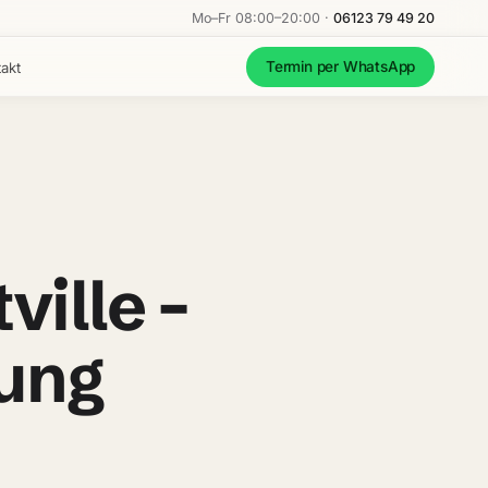
Mo–Fr 08:00–20:00 ·
06123 79 49 20
Termin per WhatsApp
akt
tville
–
ung