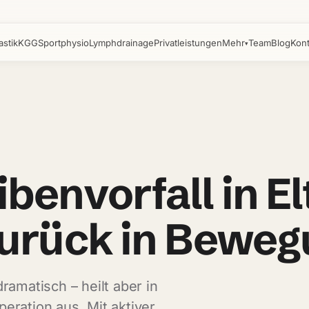
stik
KGG
Sportphysio
Lymphdrainage
Privatleistungen
Mehr
Team
Blog
Kont
▾
ben­vorfall
in
El
urück
in
Beweg
ramatisch – heilt aber in
eration aus. Mit aktiver,