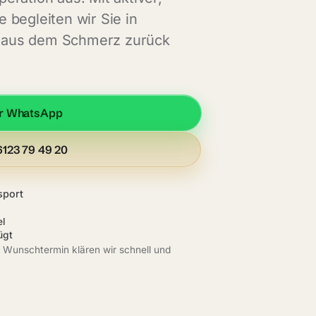
 begleiten wir Sie in
her aus dem Schmerz zurück
er WhatsApp
6123 79 49 20
sport
el
ügt
 Wunschtermin klären wir schnell und