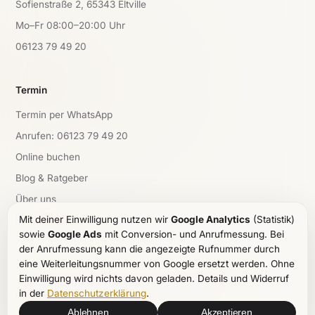
Sofienstraße 2, 65343 Eltville
Mo–Fr 08:00–20:00 Uhr
06123 79 49 20
Termin
Termin per WhatsApp
Anrufen: 06123 79 49 20
Online buchen
Blog & Ratgeber
Über uns
Mit deiner Einwilligung nutzen wir
Google Analytics
(Statistik)
Kontakt & Anfahrt
sowie
Google Ads
mit Conversion- und Anrufmessung. Bei
der Anrufmessung kann die angezeigte Rufnummer durch
eine Weiterleitungsnummer von Google ersetzt werden. Ohne
Einwilligung wird nichts davon geladen. Details und Widerruf
© 2026 Physiomedic Eltville. Alle Rechte vorbehalten.
in der
Datenschutzerklärung
.
Impressum
·
Datenschutz
·
Cookie-Einstellungen
Ablehnen
Akzeptieren